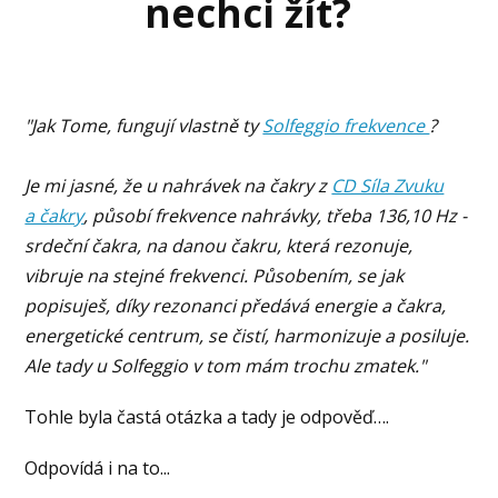
nechci žít?
"Jak Tome, fungují vlastně ty
Solfeggio frekvence
?
Je mi jasné, že u nahrávek na čakry z
CD Síla Zvuku
a čakry
, působí frekvence nahrávky, třeba 136,10 Hz -
srdeční čakra, na danou čakru, která rezonuje,
vibruje na stejné frekvenci. Působením, se jak
popisuješ, díky rezonanci předává energie a čakra,
energetické centrum, se čistí, harmonizuje a posiluje.
Ale tady u Solfeggio v tom mám trochu zmatek."
Tohle byla častá otázka a tady je odpověď….
Odpovídá i na to...