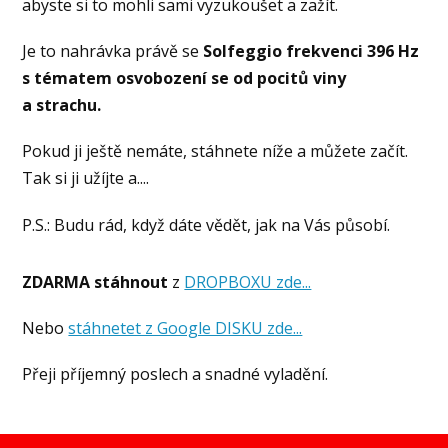
abyste si to mohli sami vyzukoušet a zažít.
Je to nahrávka právě se
Solfeggio frekvenci 396 Hz
s tématem osvobození se od pocitů viny
a strachu.
Pokud ji ještě nemáte, stáhnete níže a můžete začít.
Tak si ji užíjte a....
P.S.: Budu rád, když dáte vědět, jak na Vás působí.
ZDARMA stáhnout
z
DROPBOXU zde...
Nebo
stáhnetet z Google DISKU zde...
Přeji příjemný poslech a snadné vyladění.