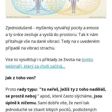
Zjednodušeně - myšlenky vytvářejí pocity a emoce
a ty srdce zesiluje a vysílá do prostoru. Tak k nám
přitahuje vše na dané vibraci. Tedy na v uvedeném
případě na vibraci strachu.
Více to vysvětluji i s příklady ze života na
tomto
webináři, který za chvíli začíná....
Jak z toho ven?
Proto
rady typu: "to neřeš, Ježíš ty z toho naděláš,
se prostě neboj
" apod., které často slýcháme,
jsou
úplně k ničemu.
Sami dobře víte, že není tak
jednoduché se zbavit blbých pocitů, podložených