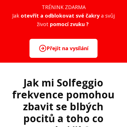
TRÉNINK ZDARMA
Jak
otevřít a odblokovat své čakry
a svůj
život
pomocí zvuku ?
Přejít na vysílání
Jak mi Solfeggio
frekvence pomohou
zbavit se blbých
pocitů a toho co