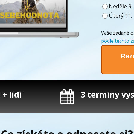
Neděle 9.
Úterý 11.
Vaše zadané o
podle těchto z
Reze
+ lidí
3 termíny vysí