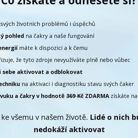
Co získáte a odnesete si?
svých životních problémů i úspěchů
ký pohled
na čakry a naše fungování
energií
máte k dispozici a k čemu
izuje, že tyto zdroje nevyužíváte plně nebo vůbec
 i sebe aktivovat a odblokovat
echniku
na aktivaci i diagnostiku stavu svých čaker
Zvuku a čakry v hodnotě
369 Kč
ZDARMA
získáte n
m ke všemu v našem životě.
Lidé o nich b
nedokáží aktivovat