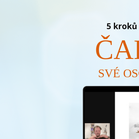
5 kroků 
ČA
SVÉ OS