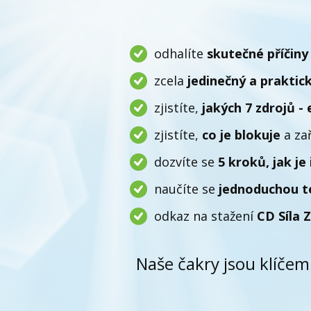
odhalíte
skutečné příčiny
zcela
jedinečný a praktic
zjistíte,
jakých 7 zdrojů - 
zjistíte,
co je blokuje
a zař
dozvíte se
5 kroků, jak je
naučíte se
jednoduchou t
odkaz na stažení
CD Síla 
Naše čakry jsou klíče