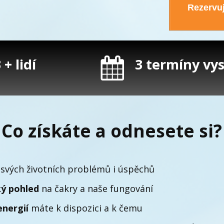
Rezervuj
+ lidí
3 termíny vysí
Co získáte a odnesete si?
svých životních problémů i úspěchů
ký pohled
na čakry a naše fungování
energií
máte k dispozici a k čemu