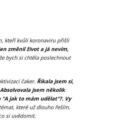
 kteří kvůli koronaviru přišli
n změnil život a já nevím,
že bych si chtěla poslechnout
tivizaci čaker.
Řikala jsem si,
Absolvovala jsem několik
 "A jak to mám udělat"?. Vy
témat, které už dlouho řeším.
co si uvědomit.