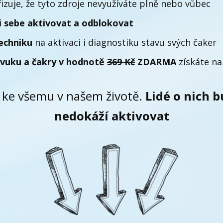
izuje, že tyto zdroje nevyužíváte plně nebo vůbec
 i sebe aktivovat a odblokovat
echniku
na aktivaci i diagnostiku stavu svých čaker
Zvuku a čakry v hodnotě
369 Kč
ZDARMA
získáte n
m ke všemu v našem životě.
Lidé o nich b
nedokáží aktivovat