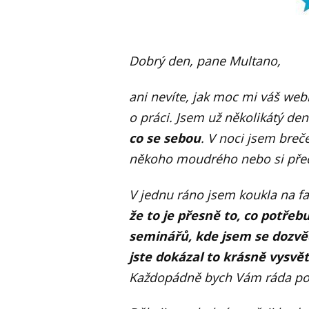
Dobrý den, pane Multano,
ani nevíte, jak moc mi váš webi
o práci. Jsem už několikátý de
co se sebou
. V noci jsem breč
někoho moudrého nebo si přečí
V jednu ráno jsem koukla na fa
že to je přesně to, co potřebu
seminářů, kde jsem se dozvěd
jste dokázal to krásně vysvět
Každopádně bych Vám ráda pod