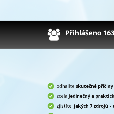
Přihlášeno 163 
odhalíte
skutečné příčiny
zcela
jedinečný a praktic
zjistíte,
jakých 7 zdrojů - 