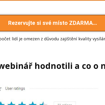
Rezervujte si své místo ZDARMA...
očet lidí je omezen z důvodu zajištění kvality vysílá
webinář hodnotili a co o 