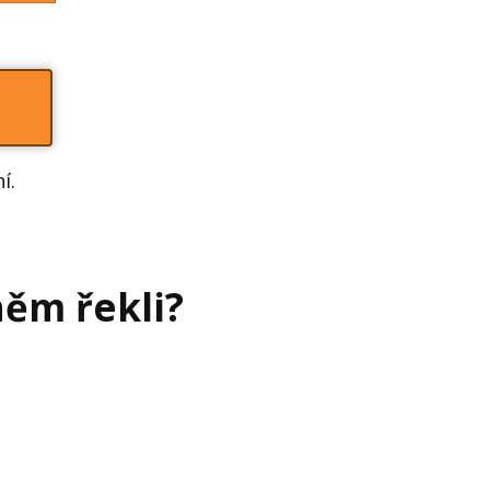
ní.
něm řekli?