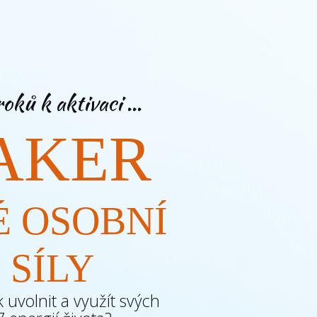
oků k aktivaci ...
AKER
É OSOBNÍ
SÍLY
k uvolnit a využít svých