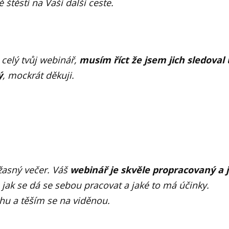
štěstí na Vaší další ceste.
celý tvůj webinář,
musím říct že jsem jich sledoval
ý
, mockrát děkuji.
žasný večer.
Váš
webinář je skvěle propracovaný a j
jak se dá se sebou pracovat a jaké to má účinky.
u a těším se na viděnou.