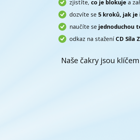
zjistíte,
co je blokuje
a zař
dozvíte se
5 kroků, jak je
naučíte se
jednoduchou t
odkaz na stažení
CD Síla 
Naše čakry jsou klíče