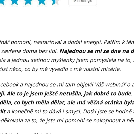
nář pomohl, nastartoval a dodal energii. Patřím k těm,
n zavřená doma bez lidí.
Najednou se mi ze dne na de
ela a jednou setinou myšlenky jsem pomyslela na to, 
st něco, co by mě vyvedlo z mé vlastní mizérie.
cebook a najednou se mi tam objevil Váš webinář o ak
ji. Ale to je jsem ještě netušila, jak dobré to bude
.
ěla, co bych měla dělat, ale má věčná otátka byla
lit
a konečně mi to dává i smysl. Dotkl jste se hodně 
ěkovala za to, že jste mi pomohl se nakopnout a ně