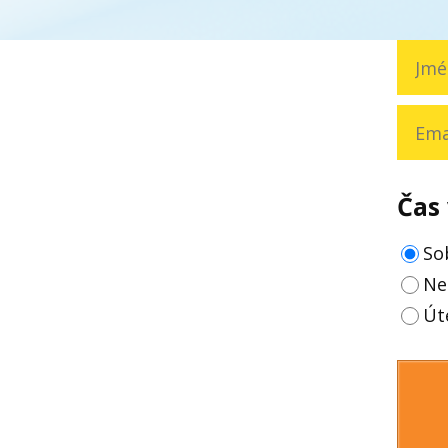
Čas 
So
Ne
Út