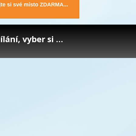
te si své místo ZDARMA...
lání, vyber si ...