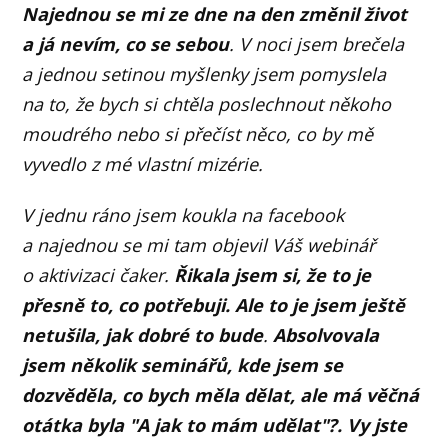
Najednou se mi ze dne na den změnil život
a já nevím, co se sebou
. V noci jsem brečela
a jednou setinou myšlenky jsem pomyslela
na to, že bych si chtěla poslechnout někoho
moudrého nebo si přečíst něco, co by mě
vyvedlo z mé vlastní mizérie.
V jednu ráno jsem koukla na facebook
a najednou se mi tam objevil Váš webinář
o aktivizaci čaker.
Řikala jsem si, že to je
přesně to, co potřebuji. Ale to je jsem ještě
netušila, jak dobré to bude
.
Absolvovala
jsem několik seminářů, kde jsem se
dozvěděla, co bych měla dělat, ale má věčná
otátka byla "A jak to mám udělat"?. Vy jste