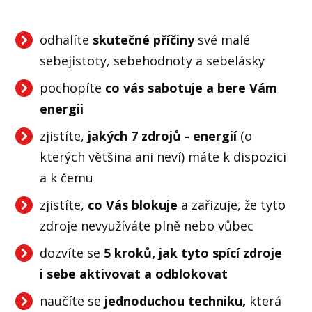
odhalíte
skutečné příčiny
své malé
sebejistoty, sebehodnoty a sebelásky
pochopíte
co vás sabotuje a bere Vám
energii
zjistíte,
jakých 7 zdrojů - energií
(o
kterých většina ani neví) máte k dispozici
a k čemu
zjistíte,
co Vás blokuje
a zařizuje, že tyto
zdroje nevyužíváte plně nebo vůbec
dozvíte se
5 kroků, jak tyto spící zdroje
i sebe aktivovat a odblokovat
naučíte se
jednoduchou techniku,
která