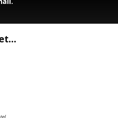
ail.
t...
tel.