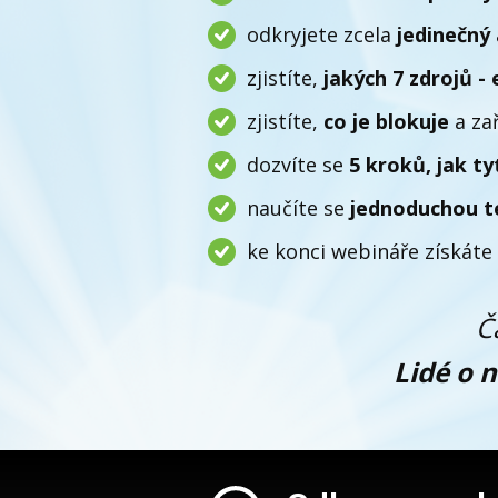
odkryjete zcela
jedinečný
zjistíte,
jakých 7 zdrojů - 
zjistíte,
co je blokuje
a zař
dozvíte se
5 kroků, jak t
naučíte se
jednoduchou t
ke konci webináře získáte
Č
Lidé o 