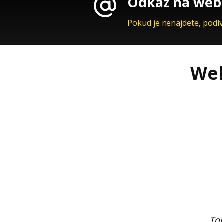
Odkaz na webi
Pokud je nenajdete, podí
Web
Tom