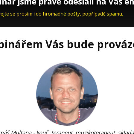
nář jsme právě odeslali na Váš em
vejte se prosím i do hromadné pošty, popřípadě spamu.
inářem Vás bude prováze
áš Multana - kouč, terapeut, muzikoterapeut, sklada