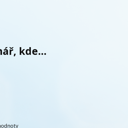
ář, kde...
hodnoty