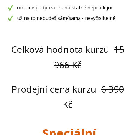
on- line podpora - samostatně neprodejné
už na to nebudeš sám/sama - nevyčíslitelné
Celková hodnota kurzu
15
966 Kč
Prodejní cena kurzu
6 390
Kč
Speciální