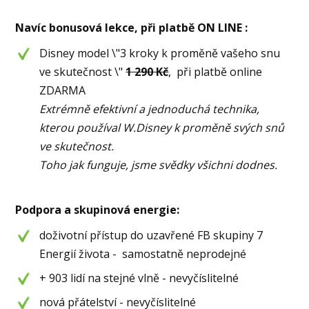
Navíc bonusová lekce, při platbě ON LINE :
Disney model \"3 kroky k proměně vašeho snu
ve skutečnost \"
1 290 Kč
, při platbě online
ZDARMA
Extrémně efektivní a jednoduchá technika,
kterou používal W.Disney k proměně svých snů
ve skutečnost.
Toho jak funguje, jsme svědky všichni dodnes.
Podpora a skupinová energie:
doživotní přístup do uzavřené FB skupiny 7
Energií života - samostatně neprodejné
+ 903 lidí na stejné vlně - nevyčíslitelné
nová přátelství - nevyčíslitelné