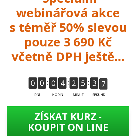
webinářová akce
s téměř 50% slevou
pouze 3
690 Kč
včetně DPH ještě...
6
0
0
0
4
2
5
3
DNÍ
HODIN
MINUT
SEKUND
ZÍSKAT KURZ -
KOUPIT ON LINE