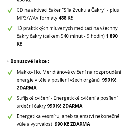
CD na aktivaci čaker "Síla Zvuku a Čakry" - plus
MP3/WAV formáty
488 Kč
13 praktických mluvených meditací na všechny
čakry čakry (celkem 540 minut - 9 hodin)
1 890
Kč
+ Bonusové lekce :
Makko-Ho, Meridiánové cvičení na rozproudění
energie v těle a posílení všech orgánů
990 Kč
ZDARMA
Sufijské cvičení - Energetické cvičení a posílení
srdeční čakry
990 Kč
ZDARMA
Energetika vesmíru, aneb tajemství nekonečné
vůle a vytrvalosti
990 Kč
ZDARMA