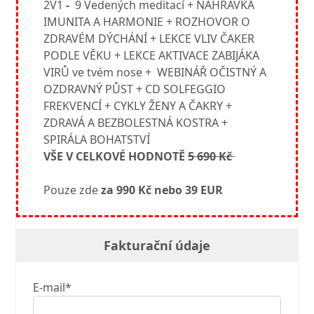
2V1
-
9 Vedených meditací + NAHRÁVKA
IMUNITA A HARMONIE + ROZHOVOR O
ZDRAVÉM DÝCHÁNÍ + LEKCE VLIV ČAKER
PODLE VĚKU + LEKCE AKTIVACE ZABIJÁKA
VIRŮ ve tvém nose + WEBINÁŘ OČISTNÝ A
OZDRAVNÝ PŮST + CD SOLFEGGIO
FREKVENCÍ + CYKLY ŽENY A ČAKRY +
ZDRAVÁ A BEZBOLESTNÁ KOSTRA +
SPIRÁLA BOHATSTVÍ
VŠE V CELKOVÉ HODNOTĚ
5 690 Kč
Pouze zde
za 990 Kč nebo 39 EUR
Fakturační údaje
E-mail*