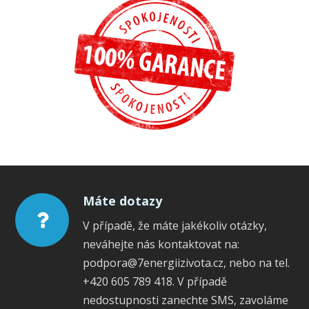
Máte dotazy
V případě, že máte jakékoliv otázky,
neváhejte nás kontaktovat na:
podpora@7energiizivota.cz, nebo na tel.
+420 605 789 418. V případě
nedostupnosti zanechte SMS, zavoláme