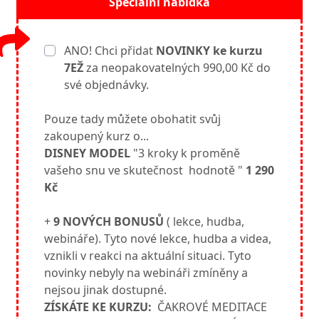
Speciální nabídka
ANO! Chci přidat
NOVINKY ke kurzu
7EŽ
za neopakovatelných 990,00 Kč do
své objednávky.
Pouze tady můžete obohatit svůj
zakoupený kurz o...
DISNEY MODEL
"3 kroky k proměně
vašeho snu ve skutečnost hodnotě "
1 290
Kč
+
9 NOVÝCH BONUSŮ
( lekce, hudba,
webináře). Tyto nové lekce, hudba a videa,
vznikli v reakci na aktuální situaci.
Tyto
novinky nebyly na webináři zmíněny a
nejsou jinak dostupné.
ZÍSKÁTE KE KURZU:
ČAKROVÉ MEDITACE