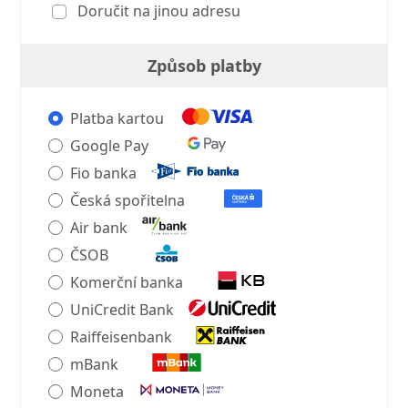
Doručit na jinou adresu
Způsob platby
Platba kartou
Google Pay
Fio banka
Česká spořitelna
Air bank
ČSOB
Komerční banka
UniCredit Bank
Raiffeisenbank
mBank
Moneta