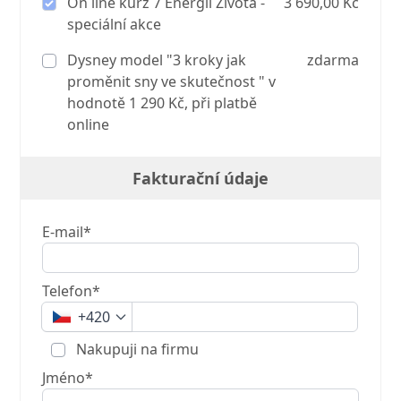
On line kurz 7 Energií Života -
3 690,00 Kč
speciální akce
Dysney model "3 kroky jak
zdarma
proměnit sny ve skutečnost " v
hodnotě 1 290 Kč, při platbě
online
Fakturační údaje
E-mail*
Telefon*
+420
Nakupuji na firmu
Jméno*