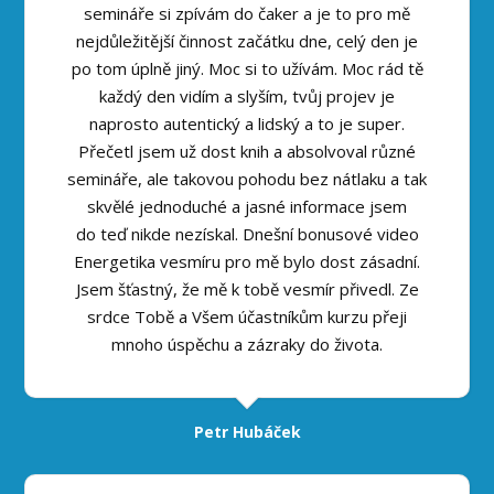
semináře si zpívám do čaker a je to pro mě
nejdůležitější činnost začátku dne, celý den je
po tom úplně jiný. Moc si to užívám. Moc rád tě
každý den vidím a slyším, tvůj projev je
naprosto autentický a lidský a to je super.
Přečetl jsem už dost knih a absolvoval různé
semináře, ale takovou pohodu bez nátlaku a tak
skvělé jednoduché a jasné informace jsem
do teď nikde nezískal. Dnešní bonusové video
Energetika vesmíru pro mě bylo dost zásadní.
Jsem šťastný, že mě k tobě vesmír přivedl. Ze
srdce Tobě a Všem účastníkům kurzu přeji
mnoho úspěchu a zázraky do života.
Petr Hubáček