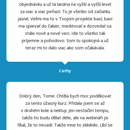
objednávku a už ťa lanária na vyšší a vyšší level
za viac a viac peňazí. Tu je všetko od začiatku
jasné. Veľmi ma to v Tvojom projekte baví, baví
ma spievať do čakier, meditovať a dozvedať sa
stále nové a nové veci. Ide to všetko tak
príjemne a pohodovo. Som tu spokojná a už
teraz mi to dalo viac ako som očakávala.
Cathy
Dobrý den, Tome. Chtěla bych moc poděkovat
za tento úžasný kurz. Přidala jsem se až
v druhém kole a nelituji. Jen nestačím tempu,
takže ho budu dělat déle, ale na webináři jsi
říkal, že to nevadí. Takže mne to zklidnilo. Líbí se