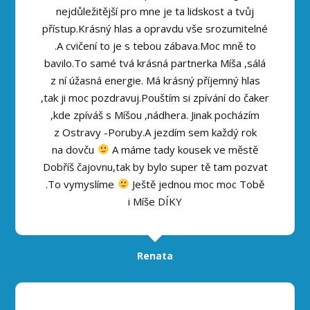
nejdůležitější pro mne je ta lidskost a tvůj
přístup.Krásný hlas a opravdu vše srozumitelné
.A cvičení to je s tebou zábava.Moc mně to
bavilo.To samé tvá krásná partnerka Míša ,sálá
z ní úžasná energie. Má krásný příjemný hlas
,tak ji moc pozdravuj.Pouštím si zpívání do čaker
,kde zpíváš s Míšou ,nádhera. Jinak pocházím
z Ostravy -Poruby.A jezdím sem každý rok
na dovču
A máme tady kousek ve městě
Dobříš čajovnu,tak by bylo super tě tam pozvat
.To vymyslíme
Ještě jednou moc moc Tobě
i Míše DÍKY
Renata