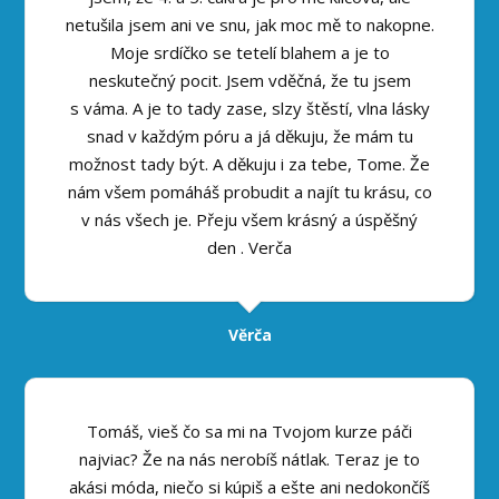
netušila jsem ani ve snu, jak moc mě to nakopne.
Moje srdíčko se tetelí blahem a je to
neskutečný pocit. Jsem vděčná, že tu jsem
s váma. A je to tady zase, slzy štěstí, vlna lásky
snad v každým póru a já děkuju, že mám tu
možnost tady být. A děkuju i za tebe, Tome. Že
nám všem pomáháš probudit a najít tu krásu, co
v nás všech je. Přeju všem krásný a úspěšný
den . Verča
Věrča
Tomáš, vieš čo sa mi na Tvojom kurze páči
najviac? Že na nás nerobíš nátlak. Teraz je to
akási móda, niečo si kúpiš a ešte ani nedokončíš