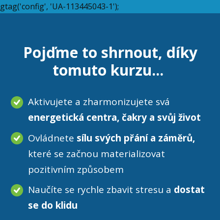
gtag('config', 'UA-113445043-1');
Pojďme to shrnout, díky
tomuto kurzu...
Aktivujete a zharmonizujete svá
energetická centra, čakry a svůj život
Ovládnete
sílu svých přání a záměrů,
které se začnou materializovat
pozitivním způsobem
Naučíte se rychle zbavit stresu a
dostat
se do klidu