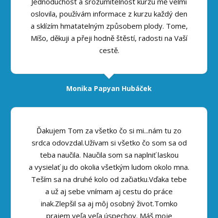
Jednoduchost a srozumitelnost kurzu mě velmi
oslovila, používám informace z kurzu každý den
a sklízím hmatatelným způsobem plody. Tome,
Míšo, děkuji a přeji hodně štěstí, radosti na Vaší
cestě.
Monika Papyan Hubáček
Ďakujem Tom za všetko čo si mi...nám tu zo
srdca odovzdal.Užívam si všetko čo som sa od
teba naučila. Naučila som sa naplniť laskou
a vysielať ju do okolia všetkým ludom okolo mna.
Teším sa na druhé kolo od začiatku.Vďaka tebe
a už aj sebe vnímam aj cestu do práce
inak.Zlepšil sa aj môj osobný život.Tomko
prajem veľa veľa úspechov. Máš moje