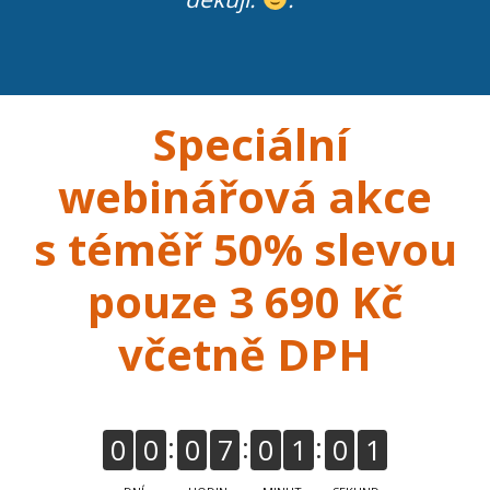
Speciální
webinářová akce
s téměř 50% slevou
pouze 3
690 Kč
včetně DPH
0
0
0
7
0
1
0
0