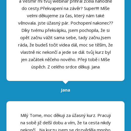
a Vesmír mi tvůj webinář přihrál zcela náhodně
do cesty.Překvapení na závěr? Super!!!! Míše
velmi děkujeme za čas, který nám také
věnovala. jste úžasný pár. Pochopení nakonec??
Díky tvému překvápku, jsem pochopila, že si
opět začnu vážit sama sebe, tady začnu.Jsem
ráda, že budeš točit videa dál, moc se těším, že
vlastně nic nekončí a jede se dál. tvůj kurz byl
jen začátek něčeho nového. Přeji tobě i Míše
úspěch. Z celého srdce děkuji. Jana
Jana
Milý Tome, moc děkuji za úžasný kurz. Pracuji
na sobě již delší dobu a vím, že ta cesta nikdy
nekončí... Na kurzu jsem se dozvěděla mnoho