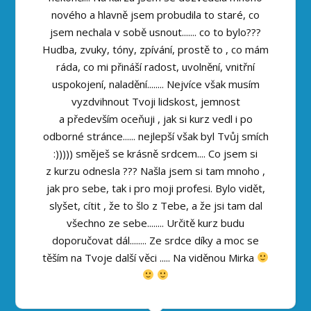
nového a hlavně jsem probudila to staré, co
jsem nechala v sobě usnout....... co to bylo???
Hudba, zvuky, tóny, zpívání, prostě to , co mám
ráda, co mi přináší radost, uvolnění, vnitřní
uspokojení, naladění........ Nejvíce však musím
vyzdvihnout Tvoji lidskost, jemnost
a především oceňuji , jak si kurz vedl i po
odborné stránce...... nejlepší však byl Tvůj smích
:))))) směješ se krásně srdcem.... Co jsem si
z kurzu odnesla ??? Našla jsem si tam mnoho ,
jak pro sebe, tak i pro moji profesi. Bylo vidět,
slyšet, cítit , že to šlo z Tebe, a že jsi tam dal
všechno ze sebe........ Určitě kurz budu
doporučovat dál........ Ze srdce díky a moc se
těším na Tvoje další věci ..... Na viděnou Mirka