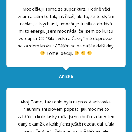
Moc děkuji Tome za super kurz. Hodně věcí
znám a cítím to tak, jak říkáš, ale to, že to slyším
nahlas, z tvých úst, umocňuje tu sílu a dodává
mi to energii. Jsem moc ráda, že jsem do kurzu
vstoupila. CD "Síla zvuku a Čakry" mě doprovází
na každém kroku. :-)Těším se na další a další dny.
Tome, děkuji.
Anička
Ahoj Tome, tak tohle byla naprostá sdrcovka.
Neumím ani slovem popsat, jak moc mě to
zahřálo a kolik lásky měla jsem chuť rozdat v ten
daný okamžik a kolik jí chci ještě rozdat dál. Cítila
jsem, že 4. a 5. čakra je pro mě klíčová, ale