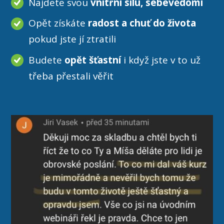
Najdete svou
vnitřní sílu, sebevědomí
Opět získáte
radost a chuť do života
pokud jste jí ztratili
Budete
opět šťastní
i když jste v to už
třeba přestali věřit