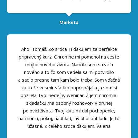
Markéta
Ahoj Tomáš. Zo srdca Ti ďakujem za perfekte
pripravený kurz. Ohromne mi pomohol na ceste
môjho nového života. Naučila som sa veľa
nového a to čo som vedela sa mi potvrdilo
a sadlo presne tam kam bolo treba. Som vďačná
za to že vesmír všetko poprepájal a ja som si
pozrela Tvoj nedeľný webinár. Žijem ohromnú
skladačku /na osobný rozhovor/ v druhej
polovici života. Tvoj kurz mi dal pochopenie,
harmóniu, pokoj, nadhľad, iný uhol pohľadu. Je to
úžasné. Z celého srdca ďakujem. Valeria