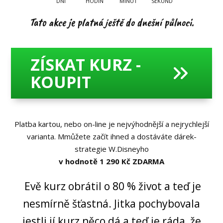
DNÍ
HODIN
MINUT
SEKUND
Tato akce je platná ještě do dnešní půlnoci.
ZÍSKAT KURZ -
KOUPIT
Platba kartou, nebo on-line je nejvýhodnější a nejrychlejší
varianta. Mmůžete začít ihned a dostáváte dárek-
strategie W.Disneyho
v hodnotě 1 290 Kč ZDARMA
Evě kurz obrátil o 80 % život a teď je
nesmírně šťastná. Jitka pochybovala
jestli jí kurz něco dá a teď je ráda, že