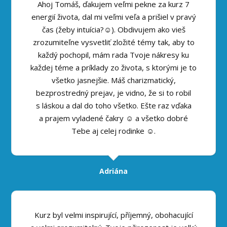
Ahoj Tomáš, ďakujem veľmi pekne za kurz 7
energií života, dal mi veľmi veľa a prišiel v pravý
čas (žeby intuícia?☺). Obdivujem ako vieš
zrozumiteľne vysvetliť zložité témy tak, aby to
každý pochopil, mám rada Tvoje nákresy ku
každej téme a príklady zo života, s ktorými je to
všetko jasnejšie. Máš charizmatický,
bezprostredný prejav, je vidno, že si to robil
s láskou a dal do toho všetko. Ešte raz vďaka
a prajem vyladené čakry ☺ a všetko dobré
Tebe aj celej rodinke ☺.
Adriána
Kurz byl velmi inspirující, příjemný, obohacující