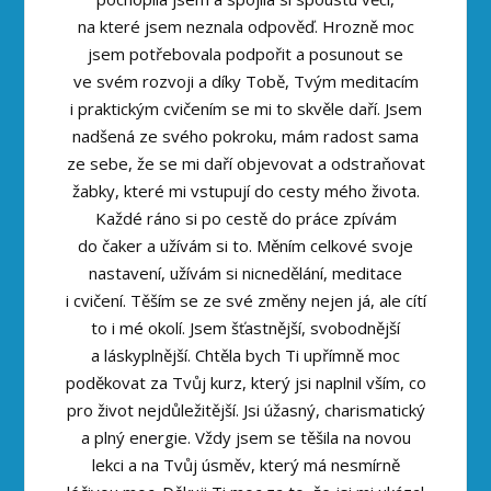
na které jsem neznala odpověď. Hrozně moc
jsem potřebovala podpořit a posunout se
ve svém rozvoji a díky Tobě, Tvým meditacím
i praktickým cvičením se mi to skvěle daří. Jsem
nadšená ze svého pokroku, mám radost sama
ze sebe, že se mi daří objevovat a odstraňovat
žabky, které mi vstupují do cesty mého života.
Každé ráno si po cestě do práce zpívám
do čaker a užívám si to. Měním celkové svoje
nastavení, užívám si nicnedělání, meditace
i cvičení. Těším se ze své změny nejen já, ale cítí
to i mé okolí. Jsem šťastnější, svobodnější
a láskyplnější. Chtěla bych Ti upřímně moc
poděkovat za Tvůj kurz, který jsi naplnil vším, co
pro život nejdůležitější. Jsi úžasný, charismatický
a plný energie. Vždy jsem se těšila na novou
lekci a na Tvůj úsměv, který má nesmírně