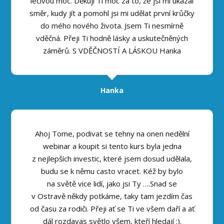
léčivou moc. Děkuji Ti moc za to, že jsi mi ukázal
směr, kudy jít a pomohl jsi mi udělat první krůčky
do mého nového života. Jsem Ti nesmírně
vděčná. Přeji Ti hodně lásky a uskutečněných
záměrů. S VDĚČNOSTÍ A LÁSKOU Hanka
Hanka
Ahoj Tome, podivat se tehny na onen nedělní
webinar a koupit si tento kurs byla jedna
z nejlepších investic, které jsem dosud udělala,
budu se k němu casto vracet. Kéž by bylo
na světě vice lidí, jako jsi Ty ….Snad se
v Ostravě někdy potkáme, taky tam jezdím čas
od času za rodiči. Přeji ať se Ti ve všem daří a ať
dál rozdavas světlo všem, kteří hledají :).