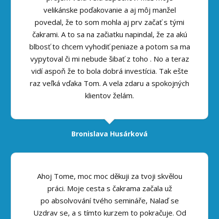
velikánske poďakovanie a aj môj manžel
povedal, že to som mohla aj prv začať s tými
čakrami. A to sa na začiatku napindal, že za akú
blbosť to chcem vyhodiť peniaze a potom sa ma
vypytoval či mi nebude šibať z toho . No a teraz
vidí aspoň že to bola dobrá investícia. Tak ešte
raz veľká vďaka Tom. A vela zdaru a spokojných
klientov želám.
Bronislava Husárková
Ahoj Tome, moc moc děkuji za tvoji skvělou
práci. Moje cesta s čakrama začala už
po absolvování tvého semináře, Nalaď se
Uzdrav se, a s tímto kurzem to pokračuje. Od