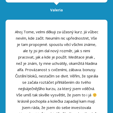
Valeria
Ahoj Tome, velmi děkuji za úžasný kurz. Já vůbec
nevím, kde začít. Neumím nic upřednostnit, Vše
je tam propojené. spoustu věcí všichni známe,
ale ty jsi jim dal nový rozměr, jak s nimi
pracovat, jak a kde je použít. Meditace jinak ,
než je znám, ty mne uchvátily, okamžitá hladina
alfa. Provázanost s cvičeními, zábava. bonusy.
Čistění bloků, nestačím se divit. Věřím, že spirála
se začala roztáčet přihlášením do tvého
nejbáječnějšího kurzu, za který jsem vděčná.
Vše umíš tak skvěle vysvětlit, že jsem to i já
krásně pochopila a kolečka zapadají kam mají.
Jsem ráda, že jsem do sebe investovala