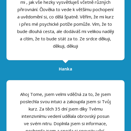
mi , jak vše hezky vysvětluješ včetně různých
přirovnání. Člověka to vede k většímu pochopení
a uvědomění si, co dělá špatně. Věřím, že mi kurz
i přes mé psychické potíže pomůže. Vím, že to
bude dlouhá cesta, ale dodáváš mi velikou naději
a cítím, že to bude stát za to. Ze srdce děkuji,
děkuji, děkuji
Hanka
Ahoj Tome, jsem velmi vděčná za to, že jsem
poslechla svou intuici a zakoupila jsem si Tvůj
kurz. Za těch 35 dní jsem díky Tvému
intenzivnímu vedení udělala obrovský posun
ve svém nitru. Doplnila jsem si informace,
pochopila jsem a spojila si spoustu věcí,