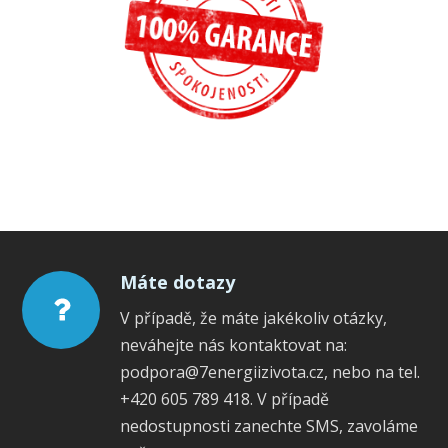
Máte dotazy
V případě, že máte jakékoliv otázky,
neváhejte nás kontaktovat na:
podpora@7energiizivota.cz, nebo na tel.
+420 605 789 418. V případě
nedostupnosti zanechte SMS, zavoláme