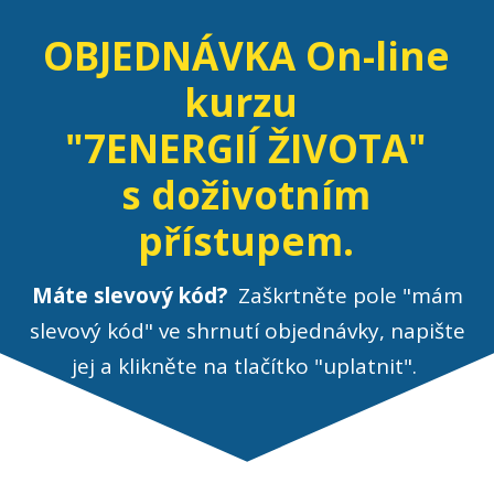
OBJEDNÁVKA On-line
kurzu
"7ENERGIÍ ŽIVOTA"
s doživotním
přístupem.
Máte slevový kód?
Zaškrtněte pole "mám
slevový kód" ve shrnutí objednávky, napište
jej a klikněte na tlačítko "uplatnit".