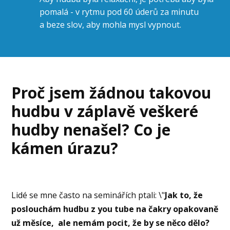
pomalá - v rytmu pod 60 úderů za minutu
a beze slov, aby mohla mysl vypnout.
Proč jsem žádnou takovou
hudbu v záplavě veškeré
hudby nenašel? Co je
kámen úrazu?
Lidé se mne často na seminářích ptali: \"
Jak to, že
poslouchám hudbu z you tube na čakry opakovaně
už měsíce, ale nemám pocit, že by se něco dělo?