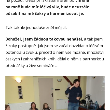
na pozadí, třeba při škrábání brambor
, a ona
na mně bude mít léčivý vliv, bude neustále
působit na mé čakry a harmonizovat je.
Tak takhle jednoduše zněl můj cíl.
Bohužel, jsem žádnou takovou nenašel
, a tak jsem
3 roky postupně, jak jsem se začal dozvídat o léčivém
potenciálu zvuku, přečetl o něm vše možné, množství
českých i zahraničních knih, dělal o něm s partnerkou
přednášky a živé semináře ...