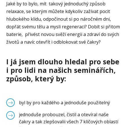
Jaké by to bylo, mít takový jednoduchý způsob
relaxace, se kterým můžete kdykoliv zažívat pocit
hlubokého klidu, odpočinout si po náročném dni,
dopřát svému tělu a mysli regeneraci? Dobít si přitom
baterie, přivést novou svěží energii a zdraví do svých
životů a navíc otevřít i odblokovat své čakry?
I já jsem dlouho hledal pro sebe
i pro lidi na našich seminářích,
způsob, který by:
byl by pro každého a jednoduše použitelný
jednoduše probouzel, čistil a otevíral naše
čakry a tak zlepšovalii všech 7 klíčových oblastí