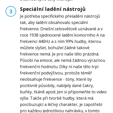
Speciální ladění nástrojů
3
Je potřeba specifického přeladění nástrojů
tak, aby ladění obsahovalo speciální
frekvence. Dnešní celosvětově uznávané a v
roce 1938 sjednocené ladění komorního A na
frekvenci 440Hz a s ním 99% hudby, kterou
můžete slyšet, bohužel žádné takové
frekvence nemá. Je pro naše tělo prázdná.
Působí na emoce, ale nemá žádnou výraznou
frekvenční hodnotu. Díky ní naše tělo trpí
frekvenční podvýživou, protože téměř
neobsahuje frekvence - tóny, které by
pozitivně působily, nabíjely dané čakry,
buňky, tkáně apod. Jen si připomeňte to video
výše. Takže při tvorbě hudby, která má
povzbuzující a léčivý charakter, je zapotřebí
pro každou jednotlivou nahrávku, v tomto