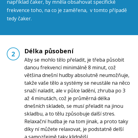
například čaker, by mněla obsahovat specifické
frekvence toho, na co je zaměřena, v tomto případě
tedy čaker.
Délka působení
2
Aby se mohlo tělo přeladit, je třeba působit
danou frekvencí minimálně 8 minut, což
většina dnešní hudby absolutně neumožňuje,
takže vaše tělo a systémy se neustále na něco
snaží naladit, ale v půlce ladění, zhruba po 3
až 4 minutách, což je průměrná délka
dnešních skladeb, se musí přeladit na jinou
skladbu, a to tělu způsobuje další stres.
Relaxační hudba je na tom jinak, a proto taky
díky ní můžete relaxovat, je podstatně delší
a samozřejmě taky klidnější.