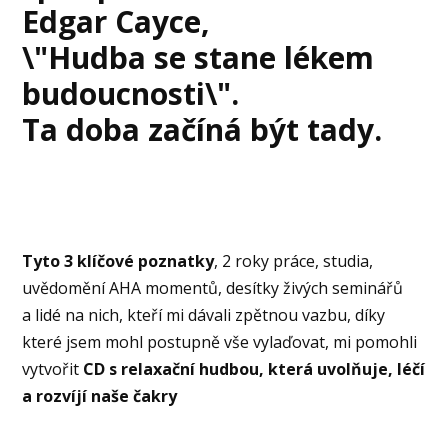
Edgar Cayce,
\"Hudba se stane lékem
budoucnosti\"
.
Ta doba začíná být tady.
Tyto 3 klíčové poznatky
, 2 roky práce, studia,
uvědomění AHA momentů, desítky živých seminářů
a lidé na nich, kteří mi dávali zpětnou vazbu, díky
které jsem mohl postupně vše vylaďovat, mi pomohli
vytvořit
CD s relaxační hudbou, která uvolňuje, léčí
a rozvíjí naše čakry