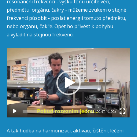
resonanční frekvenci - výšku tónu určité věci,
předmětu, orgánu, čakry - můžeme zvukem o stejné
frekvenci působit - poslat energii tomuto předmětu,
nebo orgánu, čakře. Opět ho přivést k pohybu
a vyladit na stejnou frekvenci.
Video
přehrávač
00:00
|
00:47
1.00x
A tak hudba na harmonizaci, aktivaci, čištění, léčení