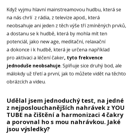
Když vyjmu hlavní mainstreamovou hudbu, která se
na nás chrlí z rádia, z televize apod., která
neobsahuje ani jeden z těch výše tří zmíněných prvků,
a dostanu se k hudbě, která by mohla mít ten
potenciál, jako new age, meditační, relaxační
a dokonce i k hudbě, která je určena například
pro aktivaci a léčení čaker
, tyto frekvence
jednoduše neobsahuje
. Splňuje sice druhý bod, ale
málokdy už třetí a první, jak to můžete vidět na těchto
obrázcích a videu.
Udělal jsem jednoduchý test, na jedné
z nejposlouchanějších nahrávek z YOU
TUBE na čištění a harmonizaci 4 čakry
a porovnal ho s mou nahrávkou. Jaké
jsou výsledky?