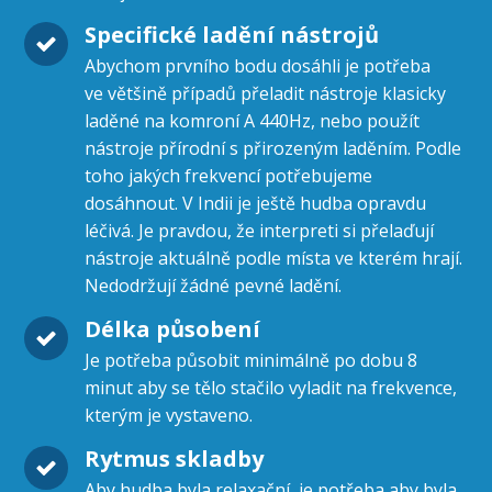
Specifické ladění nástrojů
Abychom prvního bodu dosáhli je potřeba
ve většině případů přeladit nástroje klasicky
laděné na komroní A 440Hz, nebo použít
nástroje přírodní s přirozeným laděním. Podle
toho jakých frekvencí potřebujeme
dosáhnout. V Indii je ještě hudba opravdu
léčivá. Je pravdou, že interpreti si přelaďují
nástroje aktuálně podle místa ve kterém hrají.
Nedodržují žádné pevné ladění.
Délka působení
Je potřeba působit minimálně po dobu 8
minut aby se tělo stačilo vyladit na frekvence,
kterým je vystaveno.
Rytmus skladby
Aby hudba byla relaxační, je potřeba aby byla