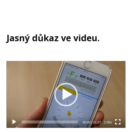
Jasný důkaz ve videu.
Video
přehrávač
00:00
|
01:07
1.00x